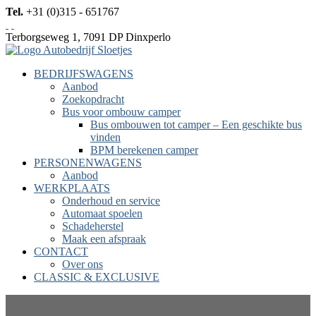
Tel.
+31 (0)315 - 651767
Terborgseweg 1, 7091 DP Dinxperlo
BEDRIJFSWAGENS
Aanbod
Zoekopdracht
Bus voor ombouw camper
Bus ombouwen tot camper – Een geschikte bus
vinden
BPM berekenen camper
PERSONENWAGENS
Aanbod
WERKPLAATS
Onderhoud en service
Automaat spoelen
Schadeherstel
Maak een afspraak
CONTACT
Over ons
CLASSIC & EXCLUSIVE